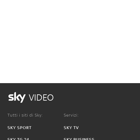
VIDEO
Tutti i siti di Sky:
Servizi:
SKY SPORT
SKY TV
SKY TG 24
SKY BUSINESS