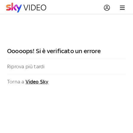
Ooooops! Si è verificato un errore
Riprova più tardi
Torna a
Video Sky