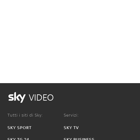
VIDEO
Tutti i siti di Sky:
Servizi:
SKY SPORT
SKY TV
SKY TG 24
SKY BUSINESS