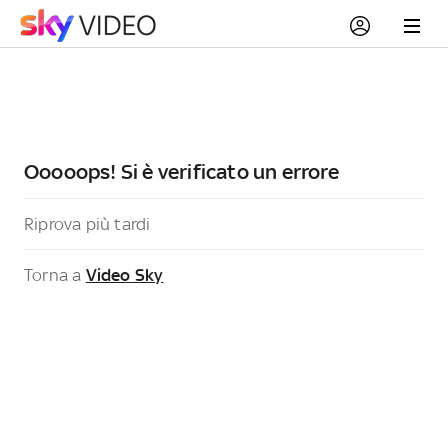
Ooooops! Si è verificato un errore
Riprova più tardi
Torna a
Video Sky