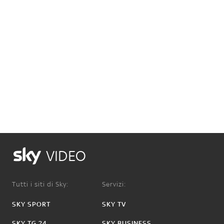
VIDEO
Tutti i siti di Sky:
Servizi:
SKY SPORT
SKY TV
SKY TG 24
SKY BUSINESS