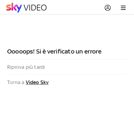
Ooooops! Si è verificato un errore
Riprova più tardi
Torna a
Video Sky