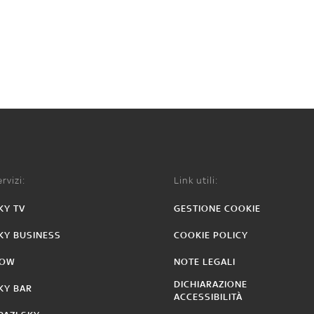
rvizi:
Link utili:
KY TV
GESTIONE COOKIE
KY BUSINESS
COOKIE POLICY
OW
NOTE LEGALI
DICHIARAZIONE
KY BAR
ACCESSIBILITÀ