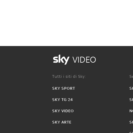
VIDEO
Tutti i siti di Sky:
Se
SKY SPORT
S
SKY TG 24
S
SKY VIDEO
N
SKY ARTE
S