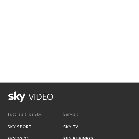
VIDEO
Tutti i siti di Sky:
Servizi:
SKY SPORT
SKY TV
SKY TG 24
SKY BUSINESS