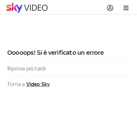
Ooooops! Si è verificato un errore
Riprova più tardi
Torna a
Video Sky