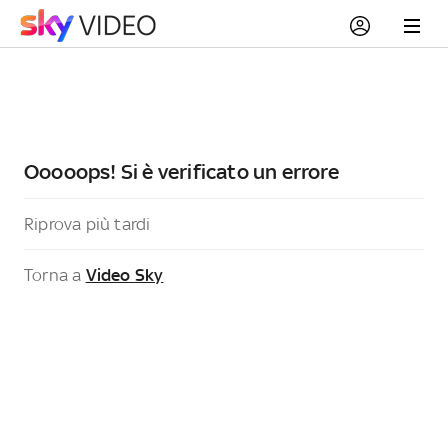
Ooooops! Si è verificato un errore
Riprova più tardi
Torna a
Video Sky