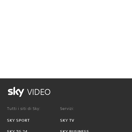
VIDEO
Tutti i siti di Sky:
Servizi:
SKY SPORT
SKY TV
SKY TG 24
SKY BUSINESS