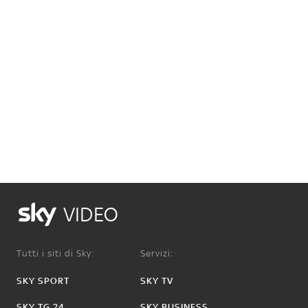
VIDEO
Tutti i siti di Sky:
Servizi:
SKY SPORT
SKY TV
SKY TG 24
SKY BUSINESS