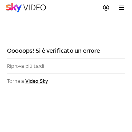
Ooooops! Si è verificato un errore
Riprova più tardi
Torna a
Video Sky