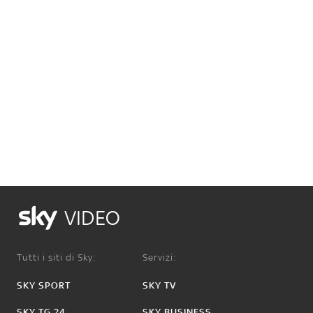
VIDEO
Tutti i siti di Sky:
Servizi:
SKY SPORT
SKY TV
SKY TG 24
SKY BUSINESS