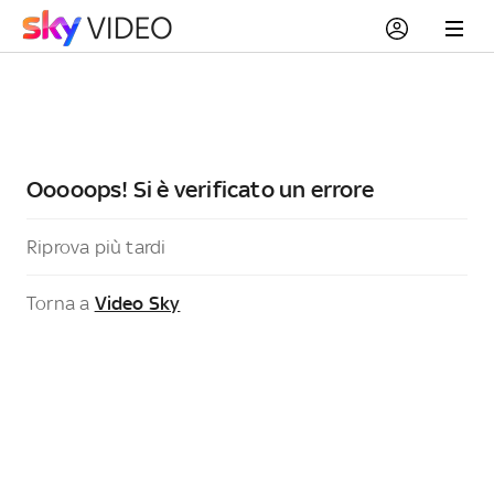
Ooooops! Si è verificato un errore
Riprova più tardi
Torna a
Video Sky