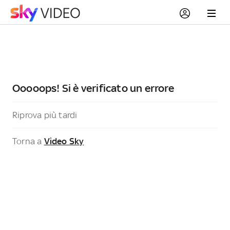
Ooooops! Si è verificato un errore
Riprova più tardi
Torna a
Video Sky