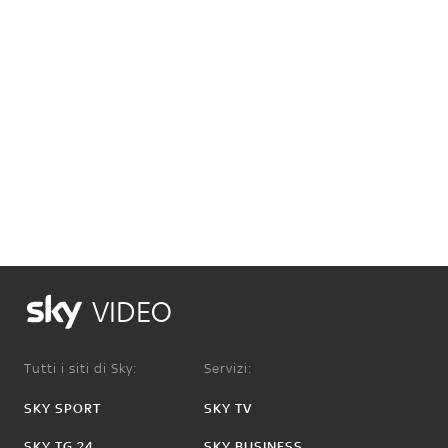
VIDEO
Tutti i siti di Sky:
Servizi:
SKY SPORT
SKY TV
SKY TG 24
SKY BUSINESS