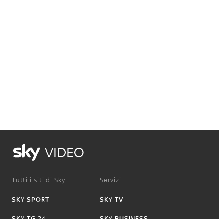
VIDEO
Tutti i siti di Sky:
Servizi:
SKY SPORT
SKY TV
SKY TG 24
SKY BUSINESS