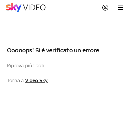
Ooooops! Si è verificato un errore
Riprova più tardi
Torna a
Video Sky