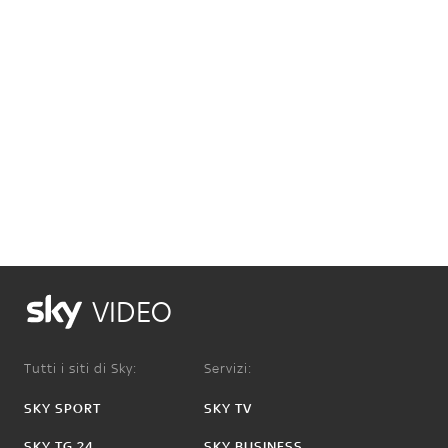
VIDEO
Tutti i siti di Sky:
Servizi:
SKY SPORT
SKY TV
SKY TG 24
SKY BUSINESS