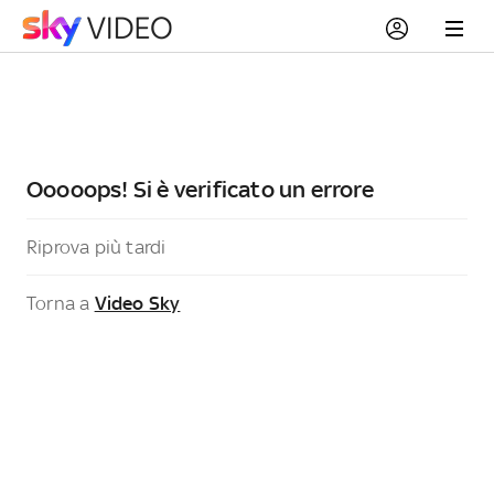
Ooooops! Si è verificato un errore
Riprova più tardi
Torna a
Video Sky