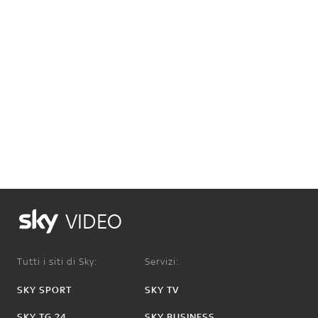
VIDEO
Tutti i siti di Sky:
Servizi:
SKY SPORT
SKY TV
SKY TG 24
SKY BUSINESS