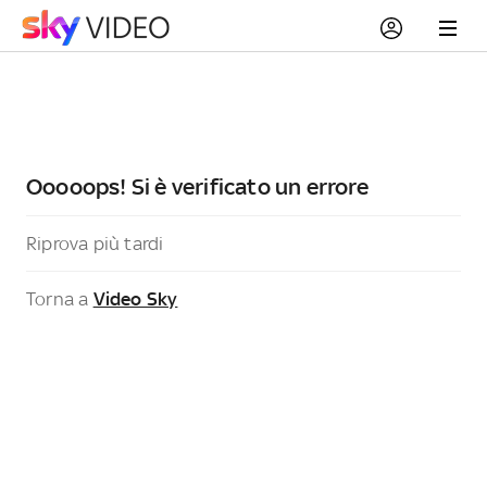
Ooooops! Si è verificato un errore
Riprova più tardi
Torna a
Video Sky