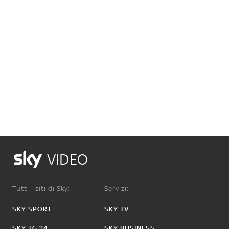
VIDEO
Tutti i siti di Sky:
Servizi:
SKY SPORT
SKY TV
SKY TG 24
SKY BUSINESS