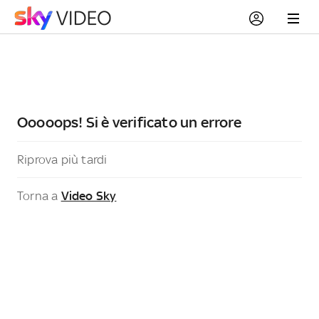
Ooooops! Si è verificato un errore
Riprova più tardi
Torna a
Video Sky