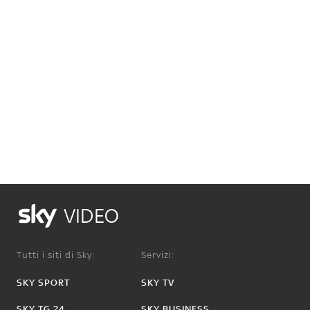
VIDEO
Tutti i siti di Sky:
Servizi:
SKY SPORT
SKY TV
SKY TG 24
SKY BUSINESS