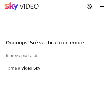
Ooooops! Si è verificato un errore
Riprova più tardi
Torna a
Video Sky