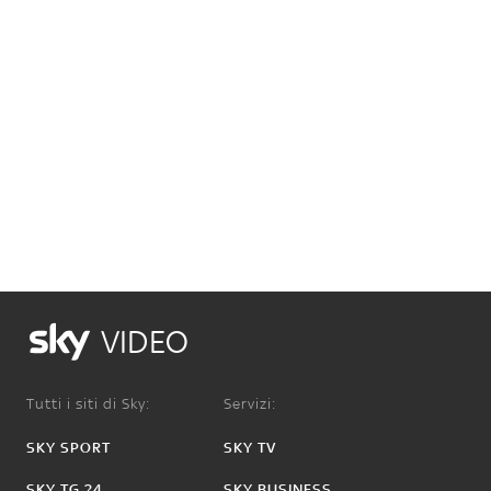
VIDEO
Tutti i siti di Sky:
Servizi:
SKY SPORT
SKY TV
SKY TG 24
SKY BUSINESS