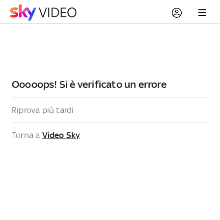
Ooooops! Si è verificato un errore
Riprova più tardi
Torna a
Video Sky