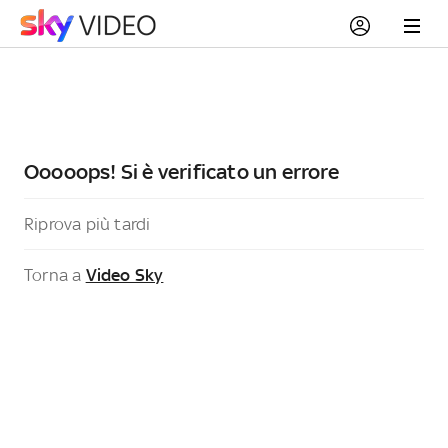
Ooooops! Si è verificato un errore
Riprova più tardi
Torna a
Video Sky