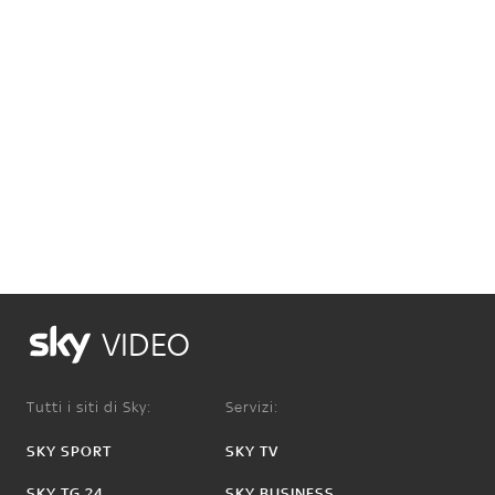
VIDEO
Tutti i siti di Sky:
Servizi:
SKY SPORT
SKY TV
SKY TG 24
SKY BUSINESS