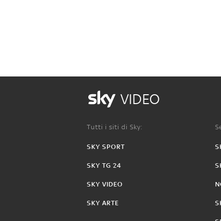
VIDEO
Tutti i siti di Sky:
Se
SKY SPORT
S
SKY TG 24
S
SKY VIDEO
N
SKY ARTE
S