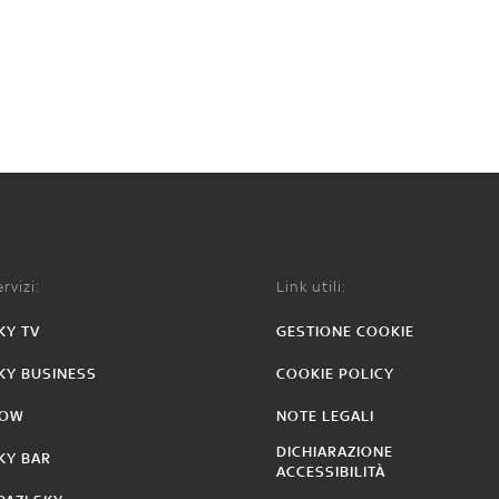
rvizi:
Link utili:
KY TV
GESTIONE COOKIE
KY BUSINESS
COOKIE POLICY
OW
NOTE LEGALI
DICHIARAZIONE
KY BAR
ACCESSIBILITÀ