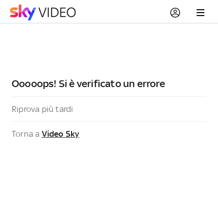
Ooooops! Si è verificato un errore
Riprova più tardi
Torna a
Video Sky