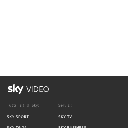
VIDEO
Tutti i siti di Sky:
Servizi:
SKY SPORT
SKY TV
SKY TG 24
SKY BUSINESS