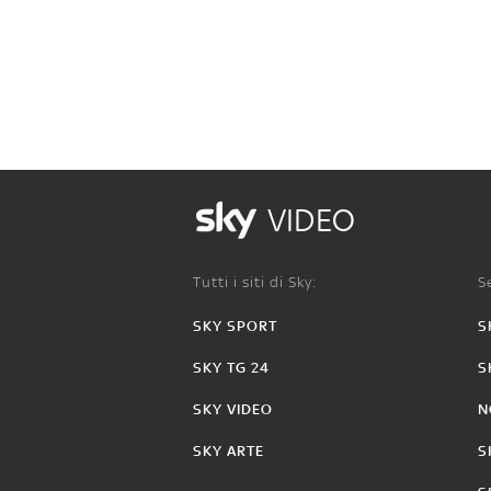
VIDEO
Tutti i siti di Sky:
Se
SKY SPORT
S
SKY TG 24
S
SKY VIDEO
N
SKY ARTE
S