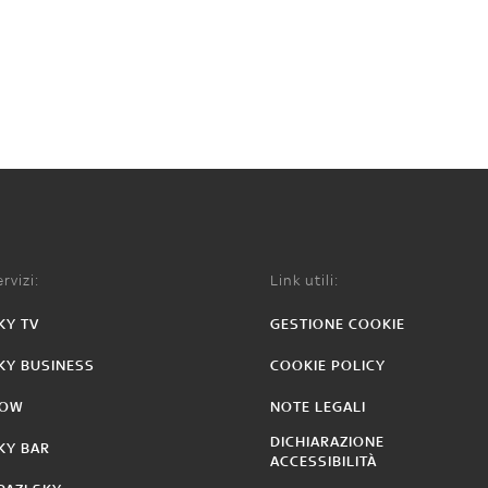
rvizi:
Link utili:
KY TV
GESTIONE COOKIE
KY BUSINESS
COOKIE POLICY
OW
NOTE LEGALI
DICHIARAZIONE
KY BAR
ACCESSIBILITÀ