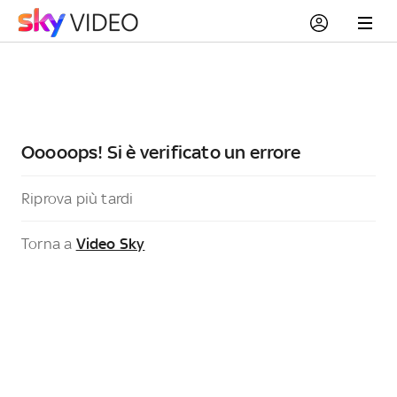
Ooooops! Si è verificato un errore
Riprova più tardi
Torna a
Video Sky