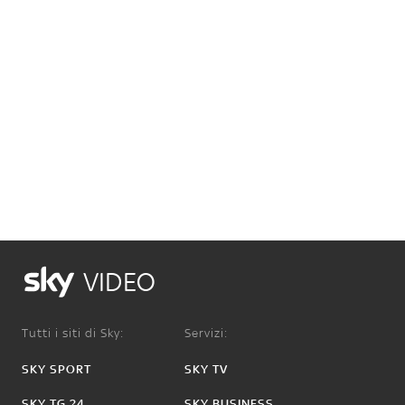
VIDEO
Tutti i siti di Sky:
Servizi:
SKY SPORT
SKY TV
SKY TG 24
SKY BUSINESS