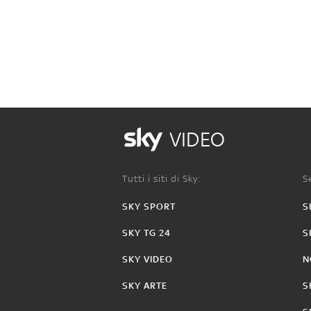
VIDEO
Tutti i siti di Sky:
Se
SKY SPORT
S
SKY TG 24
S
SKY VIDEO
N
SKY ARTE
S