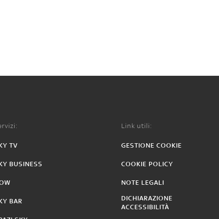
rvizi:
Link utili:
KY TV
GESTIONE COOKIE
KY BUSINESS
COOKIE POLICY
OW
NOTE LEGALI
DICHIARAZIONE
KY BAR
ACCESSIBILITÀ