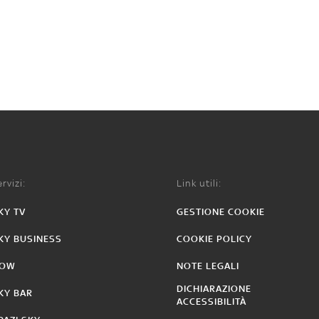
rvizi:
Link utili:
KY TV
GESTIONE COOKIE
KY BUSINESS
COOKIE POLICY
OW
NOTE LEGALI
DICHIARAZIONE
KY BAR
ACCESSIBILITÀ