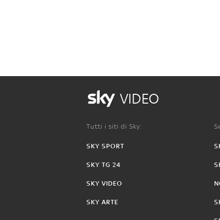
VIDEO
Tutti i siti di Sky:
Se
SKY SPORT
S
SKY TG 24
S
SKY VIDEO
N
SKY ARTE
S