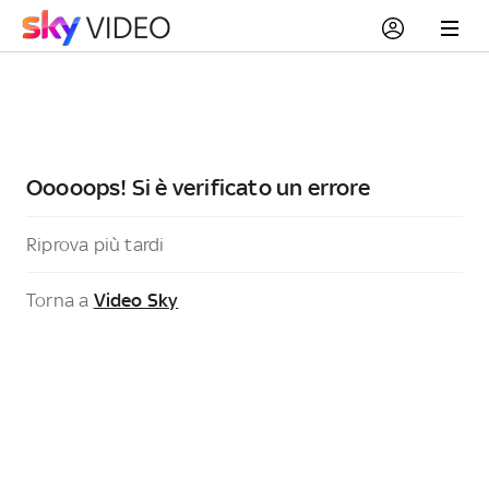
Ooooops! Si è verificato un errore
Riprova più tardi
Torna a
Video Sky