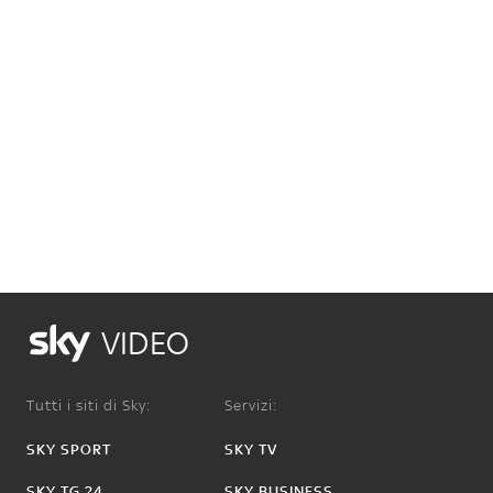
VIDEO
Tutti i siti di Sky:
Servizi:
SKY SPORT
SKY TV
SKY TG 24
SKY BUSINESS