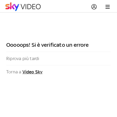
Ooooops! Si è verificato un errore
Riprova più tardi
Torna a
Video Sky