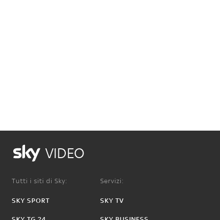
VIDEO
Tutti i siti di Sky:
Servizi:
SKY SPORT
SKY TV
SKY TG 24
SKY BUSINESS