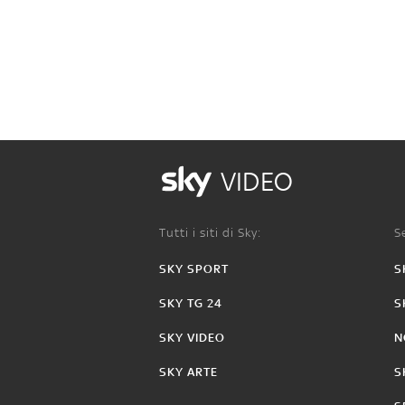
VIDEO
Tutti i siti di Sky:
Se
SKY SPORT
S
SKY TG 24
S
SKY VIDEO
N
SKY ARTE
S