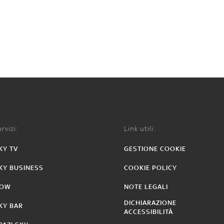
rvizi:
Link utili:
KY TV
GESTIONE COOKIE
KY BUSINESS
COOKIE POLICY
OW
NOTE LEGALI
DICHIARAZIONE
KY BAR
ACCESSIBILITÀ