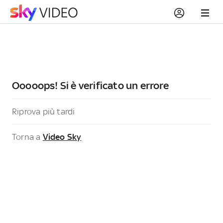
Ooooops! Si è verificato un errore
Riprova più tardi
Torna a
Video Sky