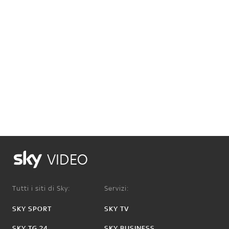
VIDEO
Tutti i siti di Sky:
Servizi:
SKY SPORT
SKY TV
SKY TG 24
SKY BUSINESS