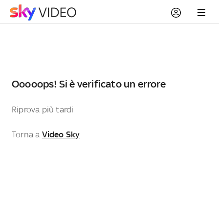
Ooooops! Si è verificato un errore
Riprova più tardi
Torna a
Video Sky