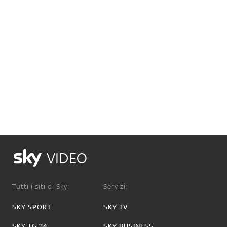
VIDEO
Tutti i siti di Sky:
Servizi:
SKY SPORT
SKY TV
SKY TG 24
SKY BUSINESS