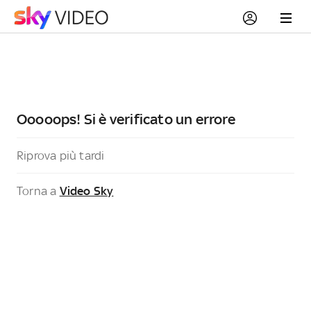
Ooooops! Si è verificato un errore
Riprova più tardi
Torna a
Video Sky