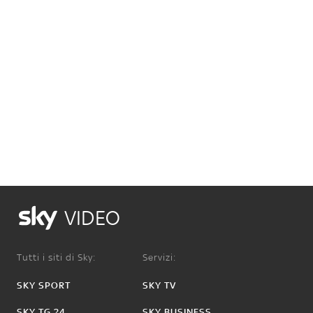
VIDEO
Tutti i siti di Sky:
Servizi:
SKY SPORT
SKY TV
SKY TG 24
SKY BUSINESS