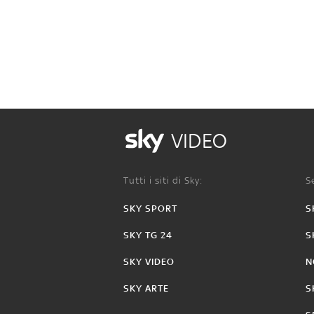
VIDEO
Tutti i siti di Sky:
Se
SKY SPORT
S
SKY TG 24
S
SKY VIDEO
N
SKY ARTE
S