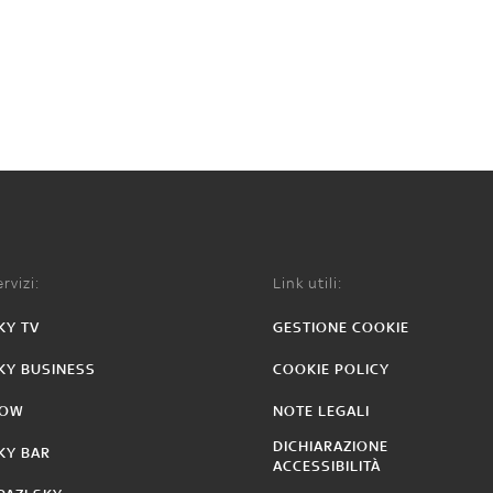
rvizi:
Link utili:
KY TV
GESTIONE COOKIE
KY BUSINESS
COOKIE POLICY
OW
NOTE LEGALI
DICHIARAZIONE
KY BAR
ACCESSIBILITÀ