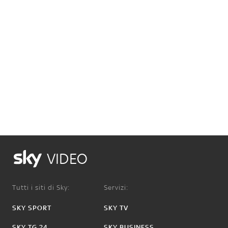
VIDEO
Tutti i siti di Sky:
Servizi:
SKY SPORT
SKY TV
SKY TG 24
SKY BUSINESS