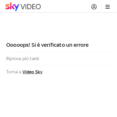
Ooooops! Si è verificato un errore
Riprova più tardi
Torna a
Video Sky