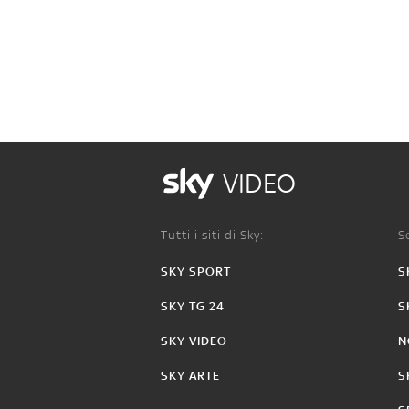
VIDEO
Tutti i siti di Sky:
Se
SKY SPORT
S
SKY TG 24
S
SKY VIDEO
N
SKY ARTE
S