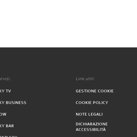
rvizi:
Link utili:
KY TV
GESTIONE COOKIE
KY BUSINESS
COOKIE POLICY
OW
NOTE LEGALI
DICHIARAZIONE
KY BAR
ACCESSIBILITÀ