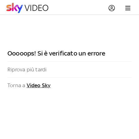
Ooooops! Si è verificato un errore
Riprova più tardi
Torna a
Video Sky