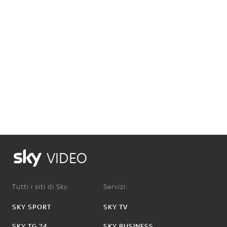
VIDEO
Tutti i siti di Sky:
Servizi:
SKY SPORT
SKY TV
SKY TG 24
SKY BUSINESS