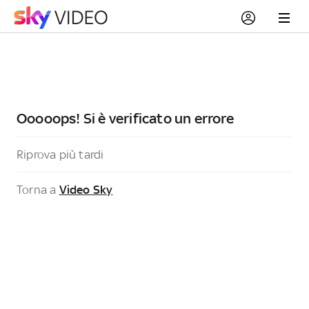
Ooooops! Si è verificato un errore
Riprova più tardi
Torna a
Video Sky