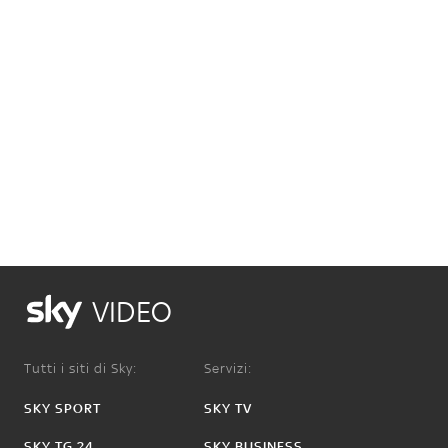
VIDEO
Tutti i siti di Sky:
Servizi:
SKY SPORT
SKY TV
SKY TG 24
SKY BUSINESS