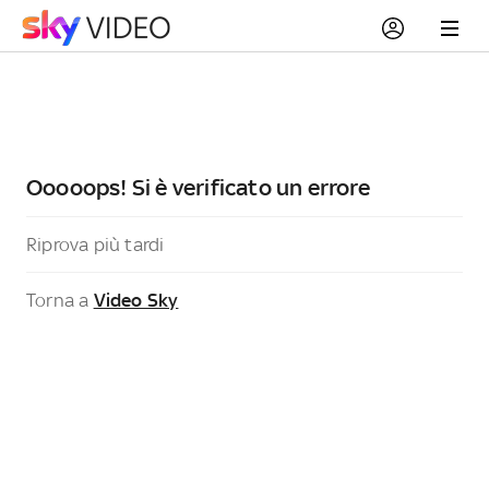
Ooooops! Si è verificato un errore
Riprova più tardi
Torna a
Video Sky