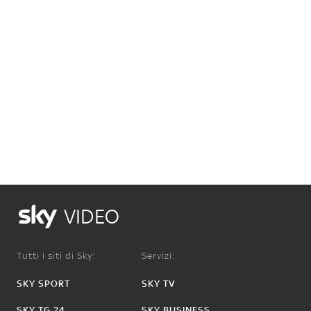
VIDEO
Tutti i siti di Sky:
Servizi:
SKY SPORT
SKY TV
SKY TG 24
SKY BUSINESS