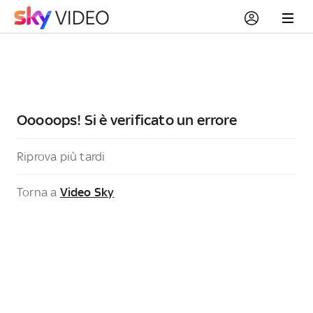
Ooooops! Si è verificato un errore
Riprova più tardi
Torna a
Video Sky