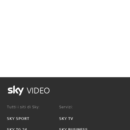
VIDEO
Tutti i siti di Sky:
Servizi:
SKY SPORT
SKY TV
SKY TG 24
SKY BUSINESS