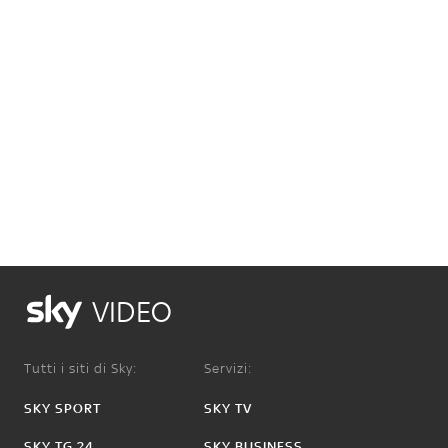
VIDEO
Tutti i siti di Sky:
Servizi:
SKY SPORT
SKY TV
SKY TG 24
SKY BUSINESS