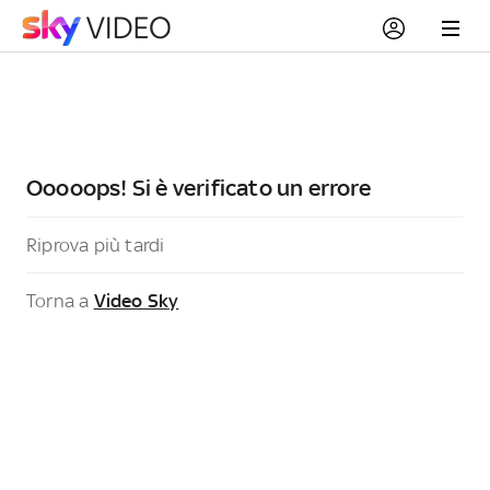
Ooooops! Si è verificato un errore
Riprova più tardi
Torna a
Video Sky