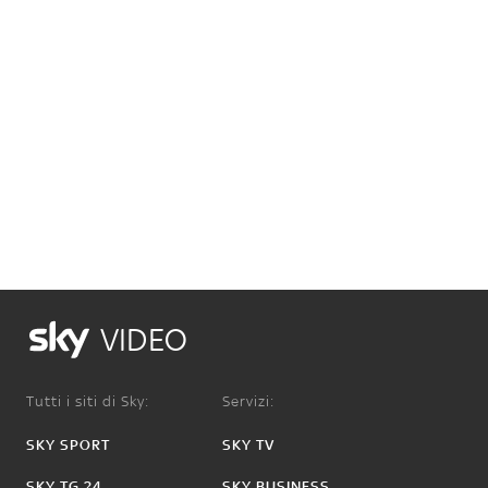
VIDEO
Tutti i siti di Sky:
Servizi:
SKY SPORT
SKY TV
SKY TG 24
SKY BUSINESS