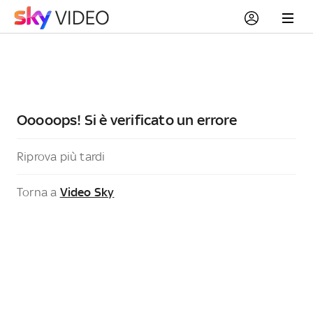
Ooooops! Si è verificato un errore
Riprova più tardi
Torna a
Video Sky