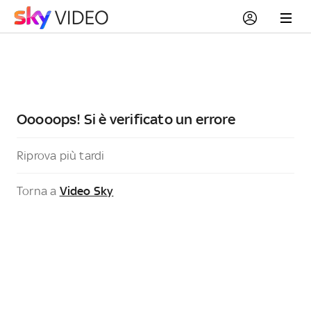
Ooooops! Si è verificato un errore
Riprova più tardi
Torna a
Video Sky