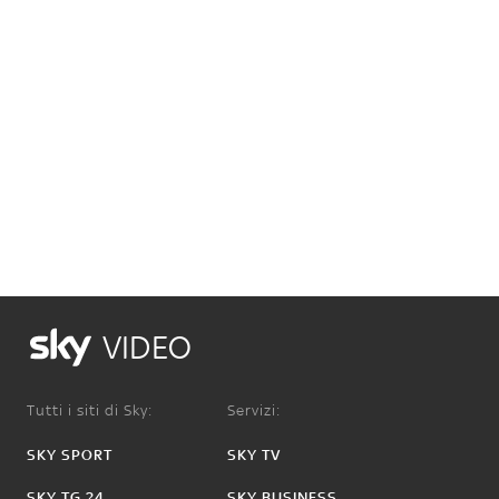
VIDEO
Tutti i siti di Sky:
Servizi:
SKY SPORT
SKY TV
SKY TG 24
SKY BUSINESS