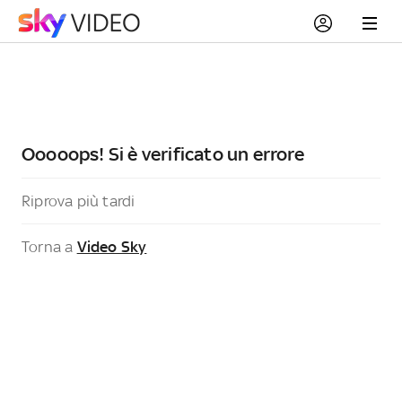
Ooooops! Si è verificato un errore
Riprova più tardi
Torna a
Video Sky