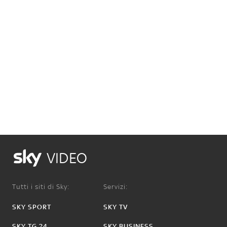
VIDEO
Tutti i siti di Sky:
Servizi:
SKY SPORT
SKY TV
SKY TG 24
SKY BUSINESS