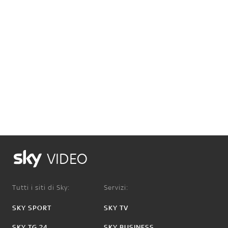
VIDEO
Tutti i siti di Sky:
Servizi:
SKY SPORT
SKY TV
SKY TG 24
SKY BUSINESS