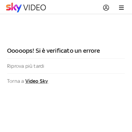
Ooooops! Si è verificato un errore
Riprova più tardi
Torna a
Video Sky