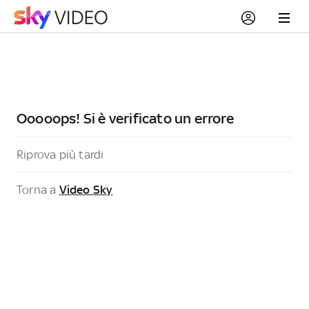
Ooooops! Si è verificato un errore
Riprova più tardi
Torna a
Video Sky