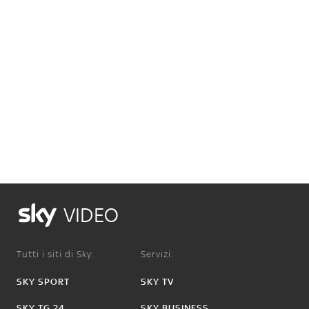
VIDEO
Tutti i siti di Sky:
Servizi:
SKY SPORT
SKY TV
SKY TG 24
SKY BUSINESS