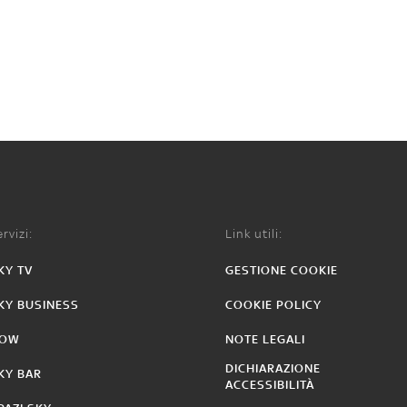
rvizi:
Link utili:
KY TV
GESTIONE COOKIE
KY BUSINESS
COOKIE POLICY
OW
NOTE LEGALI
DICHIARAZIONE
KY BAR
ACCESSIBILITÀ