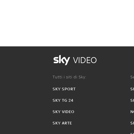
VIDEO
Tutti i siti di Sky:
Se
SKY SPORT
S
SKY TG 24
S
SKY VIDEO
N
SKY ARTE
S