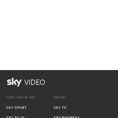
VIDEO
Tutti i siti di Sky:
Servizi:
SKY SPORT
SKY TV
SKY TG 24
SKY BUSINESS