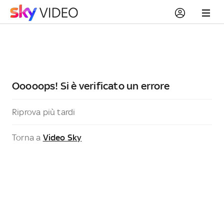
Ooooops! Si è verificato un errore
Riprova più tardi
Torna a
Video Sky