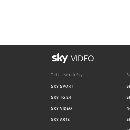
VIDEO
Tutti i siti di Sky:
Se
SKY SPORT
S
SKY TG 24
S
SKY VIDEO
N
SKY ARTE
S