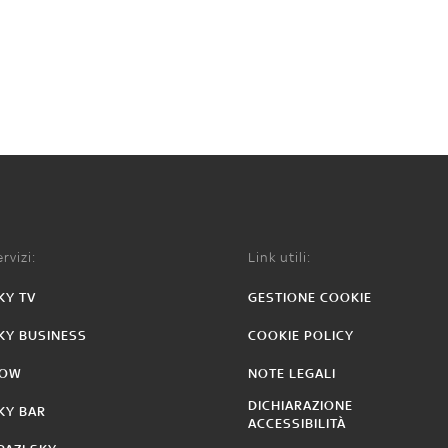
rvizi:
Link utili:
KY TV
GESTIONE COOKIE
KY BUSINESS
COOKIE POLICY
OW
NOTE LEGALI
DICHIARAZIONE
KY BAR
ACCESSIBILITÀ