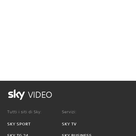
VIDEO
Tutti i siti di Sky:
Servizi:
SKY SPORT
SKY TV
SKY TG 24
SKY BUSINESS