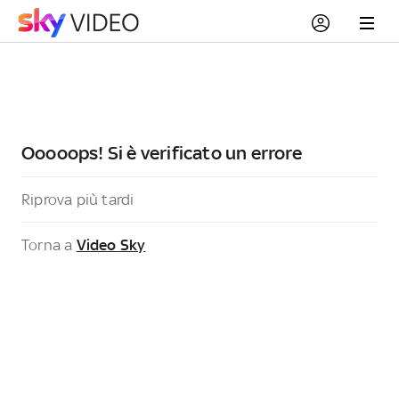
Ooooops! Si è verificato un errore
Riprova più tardi
Torna a
Video Sky