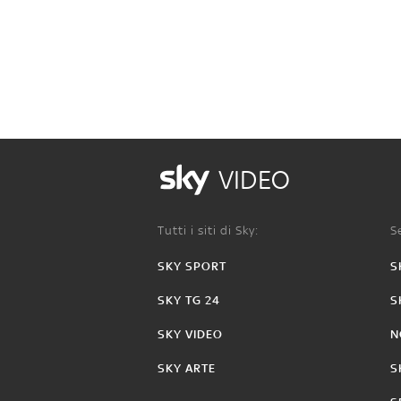
VIDEO
Tutti i siti di Sky:
Se
SKY SPORT
S
SKY TG 24
S
SKY VIDEO
N
SKY ARTE
S