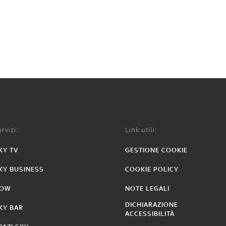
rvizi:
Link utili:
KY TV
GESTIONE COOKIE
KY BUSINESS
COOKIE POLICY
OW
NOTE LEGALI
DICHIARAZIONE
KY BAR
ACCESSIBILITÀ