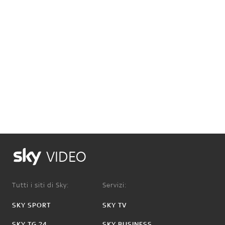
VIDEO
Tutti i siti di Sky:
Servizi:
SKY SPORT
SKY TV
SKY TG 24
SKY BUSINESS