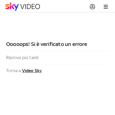
Ooooops! Si è verificato un errore
Riprova più tardi
Torna a
Video Sky