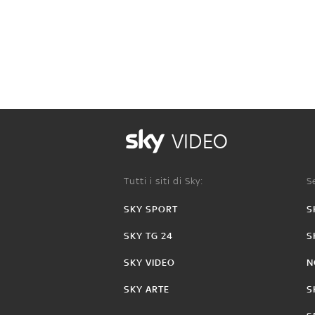
VIDEO
Tutti i siti di Sky:
Se
SKY SPORT
S
SKY TG 24
S
SKY VIDEO
N
SKY ARTE
S