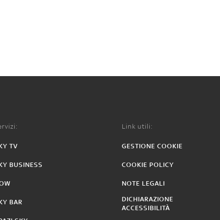
rvizi:
Link utili:
KY TV
GESTIONE COOKIE
KY BUSINESS
COOKIE POLICY
OW
NOTE LEGALI
DICHIARAZIONE
KY BAR
ACCESSIBILITÀ