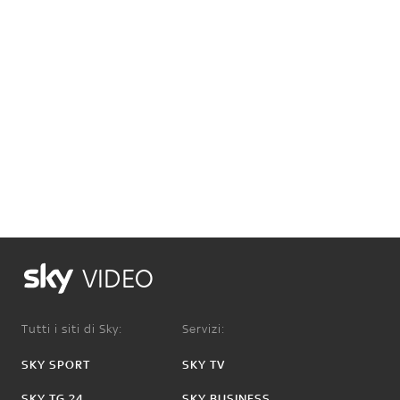
VIDEO
Tutti i siti di Sky:
Servizi:
SKY SPORT
SKY TV
SKY TG 24
SKY BUSINESS