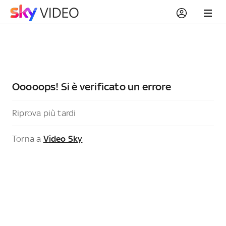
Ooooops! Si è verificato un errore
Riprova più tardi
Torna a
Video Sky