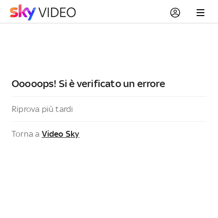
Ooooops! Si è verificato un errore
Riprova più tardi
Torna a
Video Sky